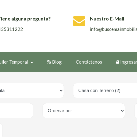
Tiene alguna pregunta?
Nuestro E-Mail
435311222
info@buscemainmobilia
uiler Temporal
Blog
Contáctenos
Ingresa