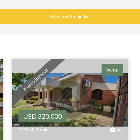
Buscar Propiedad
Venta
Nuevo Ingreso
USD 320.000
1218 M² Totales
30