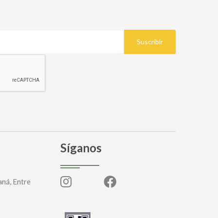
Suscribir
Síganos
aná, Entre