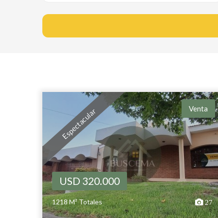
Venta
Espectacular
USD 320.000
1218 M² Totales
27