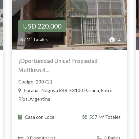
USD 220.000
557 M² Totales
14
¡Oportunidad Unica! Propiedad
Multiuso d...
Código: 200721
Parana , Nogoyá 848, E3100 Paraná, Entre
Ríos, Argentina
Casa con Local
557 M² Totales
3 Dormitorios
3 Baños