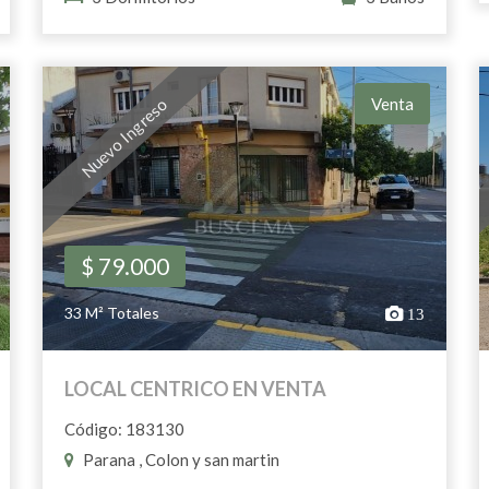
Venta
Nuevo Ingreso
$ 79.000
33 M² Totales
13
LOCAL CENTRICO EN VENTA
Código: 183130
Parana , Colon y san martin