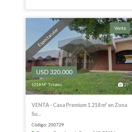
Venta
Espectacular
USD 320.000
1218 M² Totales
27
VENTA - Casa Premium 1.218 m² en Zona
Su...
Código: 200729