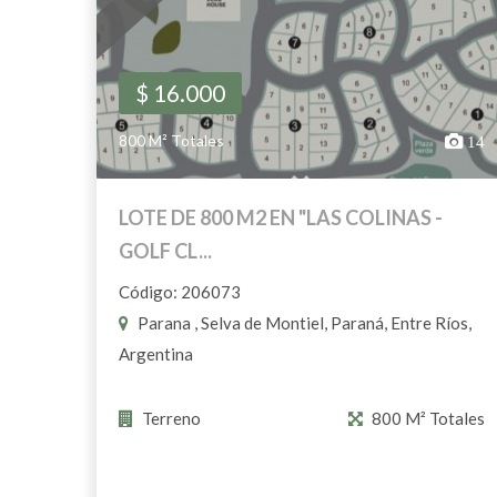
$ 16.000
800 M² Totales
14
LOTE DE 800 M2 EN "LAS COLINAS -
GOLF CL...
Código: 206073
Parana , Selva de Montiel, Paraná, Entre Ríos,
Argentina
Terreno
800 M² Totales