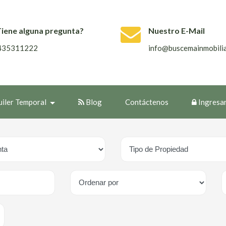
Tiene alguna pregunta?
Nuestro E-Mail
435311222
info@buscemainmobilia
uiler Temporal
Blog
Contáctenos
Ingresa