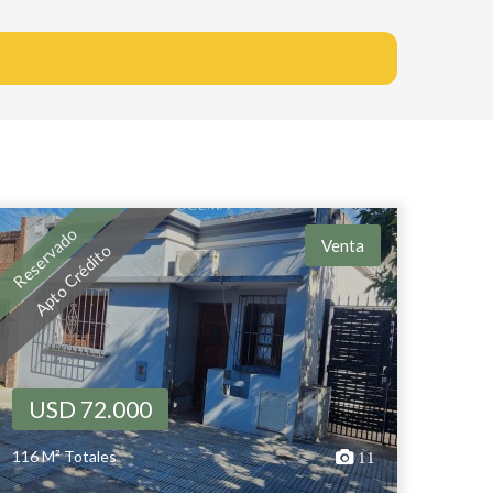
Reservado
Venta
Apto Crédito
USD 72.000
116 M² Totales
11