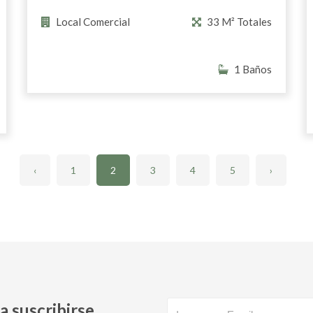
Local Comercial
33 M² Totales
1 Baños
‹
1
2
3
4
5
›
a suscribirse,