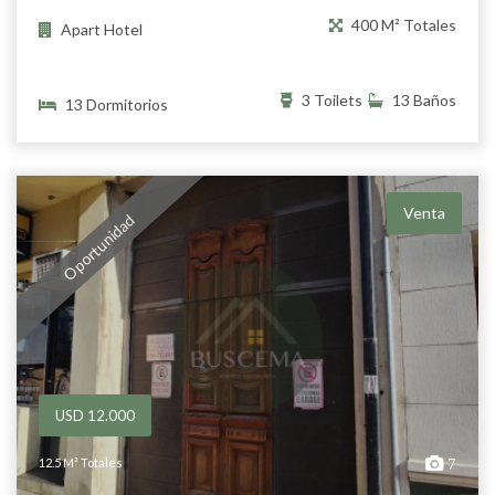
400 M² Totales
Apart Hotel
3 Toilets
13 Baños
13 Dormitorios
Venta
Oportunidad
USD 12.000
12.5 M² Totales
7