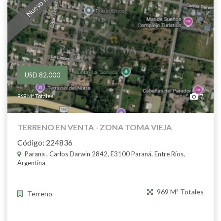
USD 82.000
969 M² Totales
7
TERRENO EN VENTA - ZONA TOMA VIEJA
Código: 224836
Parana , Carlos Darwin 2842, E3100 Paraná, Entre Ríos,
Argentina
969 M² Totales
Terreno