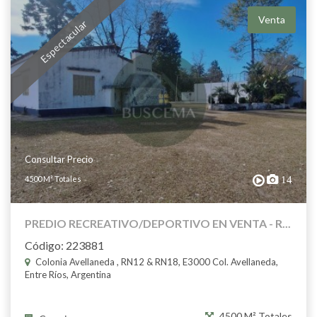
Venta
Espectacular
Consultar Precio
4500 M² Totales
14
PREDIO RECREATIVO/DEPORTIVO EN VENTA - R...
Código: 223881
Colonia Avellaneda , RN12 & RN18, E3000 Col. Avellaneda,
Entre Ríos, Argentina
4500 M² Totales