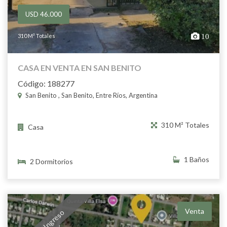
USD 46.000
310 M² Totales
10
CASA EN VENTA EN SAN BENITO
Código: 188277
San Benito , San Benito, Entre Ríos, Argentina
310 M² Totales
Casa
1 Baños
2 Dormitorios
Venta
Nuevo Ingreso