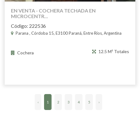
EN VENTA - COCHERA TECHADA EN
MICROCENTR...
Código: 222536
Parana , Córdoba 15, E3100 Paraná, Entre Ríos, Argentina
12.5 M² Totales
Cochera
‹
1
2
3
4
5
›